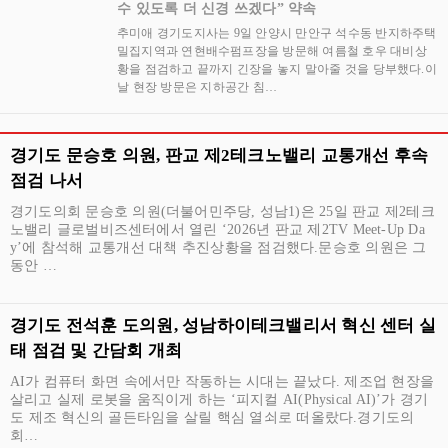
수 있도록 더 신경 쓰겠다” 약속
추미애 경기도지사는 9일 안양시 만안구 석수동 반지하주택
밀집지역과 연현배수펌프장을 방문해 여름철 호우 대비상
황을 점검하고 끝까지 긴장을 놓지 말아줄 것을 당부했다.이
날 현장 방문은 지하공간 침…
경기도 문승호 의원, 판교 제2테크노밸리 교통개선 후속
점검 나서
경기도의회 문승호 의원(더불어민주당, 성남1)은 25일 판교 제2테크
노밸리 글로벌비즈센터에서 열린 ‘2026년 판교 제2TV Meet-Up Da
y’에 참석해 교통개선 대책 추진상황을 점검했다.문승호 의원은 그
동안 …
경기도 전석훈 도의원, 성남하이테크밸리서 혁신 센터 실
태 점검 및 간담회 개최
AI가 컴퓨터 화면 속에서만 작동하는 시대는 끝났다. 제조업 현장을
살리고 실제 로봇을 움직이게 하는 ‘피지컬 AI(Physical AI)’가 경기
도 제조 혁신의 골든타임을 살릴 핵심 열쇠로 떠올랐다.경기도의
회…