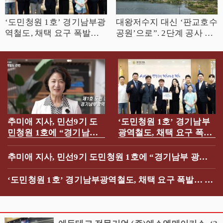
‘도민청원 1호’ 경기남부광
대왕저수지 대신 ‘판교호수
역철도, 채택 요구 폭발…
공원’으로”. 2단계 공사 신
수원·용인·화성·성남 민선9
속 추진 요구 빗발
기 핵심 시험대로
추미애 지사, 민선9기 도
‘도민청원 1호’ 경기남부
민청원 1호에 “경기남부
광역철도, 채택 요구 폭
광역철도, 제5차 국가철도
발… 수원·용인·화성·성남
망 반영에 모든 행정역량
민선9기 핵심 시험대로
추미애 지사, 민선9기 도민청원 1호에 “경기남부 광역
집중”
철도, 제5차 국가철도망 반영에 모든 행정역량 집중”
‘도민청원 1호’ 경기남부광역철도, 채택 요구 폭발… 수
원·용인·화성·성남 민선9기 핵심 시험대로