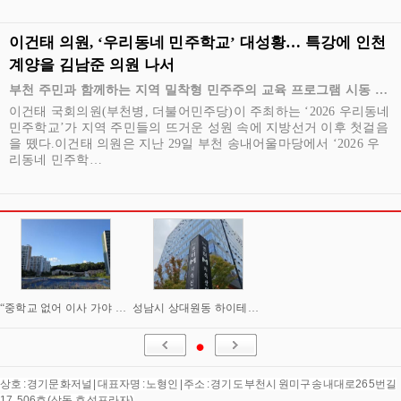
이건태 의원, ‘우리동네 민주학교’ 대성황… 특강에 인천
계양을 김남준 의원 나서
부천 주민과 함께하는 지역 밀착형 민주주의 교육 프로그램 시동 -
강연자 김남준 의원
이건태 국회의원(부천병, 더불어민주당)이 주최하는 ‘2026 우리동네
민주학교’가 지역 주민들의 뜨거운 성원 속에 지방선거 이후 첫걸음
을 뗐다.이건태 의원은 지난 29일 부천 송내어울마당에서 ‘2026 우
리동네 민주학…
“중학교 없어 이사 가야 하나”
성남시 상대원동 하이테크밸리, 피지컬 인공지능(AI) 산실로 거듭난다
상호 : 경기문화저널 | 대표자명 : 노형인 | 주소 : 경기도 부천시 원미구 송내대로265번길
17, 506호(상동,효성프라자)