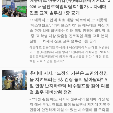
에듀테크 전문기업 (주)에스엠메이커스, ‘2
026 서울진로직업박람회’ 참가… 차세대
진로 교육 솔루션 3종 공개
• • 에듀테크 업계 최초 개발 ‘아트쉐이크’ 비롯해
‘에스엠월드’, ‘라이브스케치’ 등 에듀테크 혁신 기
술 한자 리에 급변하는 미래 직업 환경에 발맞춰 초
·중·고 학생 대상 맞춤형 진로직업 체험 교육 본격
진행 … 차세대 진로 교육 솔루션 3종 공개
에듀테크 전문기업 주식회사 에스엠메이커스(대표 최병곤)
가 오늘(14일)부터 서울 양재 aT센터에서 개최되는 ‘2026 서
울진로직업박람회’에 참가해 청소년들을 위한 미래형 진로
체험 교육 사업을 본격적으…
추미애 지사, “도정의 기본은 도민의 생명
을 지켜드리는 것. 긴장 놓지 말아달라” 9
일 안양 반지하주택·배수펌프장 찾아 여름
철 호우 대비상황 점검
- “의정 활동 때도 저지대 침수지역 문제에 가장 먼
저 예산 투입. 앞으로 도정 돌보면서 저지대 지역주
민들이 안전하게 계실 수 있는 시스템이 잘 구축될