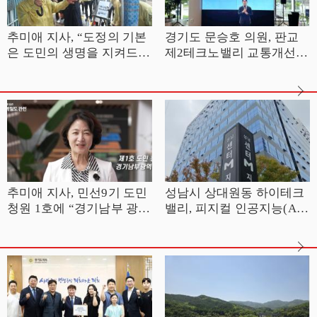
추미애 지사, “도정의 기본
경기도 문승호 의원, 판교
은 도민의 생명을 지켜드리
제2테크노밸리 교통개선
는 것. 긴장 놓지 말아달라”
후속 점검 나서
9일 안양 반지하주택·배수
펌프장 찾아 여름철 호우
대비상황 점검
추미애 지사, 민선9기 도민
성남시 상대원동 하이테크
청원 1호에 “경기남부 광역
밸리, 피지컬 인공지능(AI)
철도, 제5차 국가철도망 반
산실로 거듭난다
영에 모든 행정역량 집중”