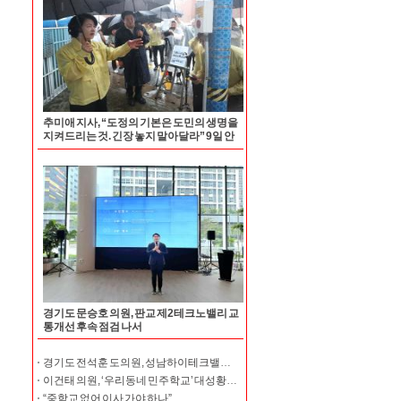
추미애 지사, “도정의 기본은 도민의 생명을
지켜드리는 것. 긴장 놓지 말아달라” 9일 안
양 반지하주택·배수펌프장 찾아 여름철 호우
대비상황 점검
경기도 문승호 의원, 판교 제2테크노밸리 교
통개선 후속 점검 나서
경기도 전석훈 도의원, 성남하이테크밸리서 혁신 센터 실태 점검 및 간담회 개최
이건태 의원, ‘우리동네 민주학교’ 대성황… 특강에 인천 계양을 김남준 의원 나서
“중학교 없어 이사 가야 하나”