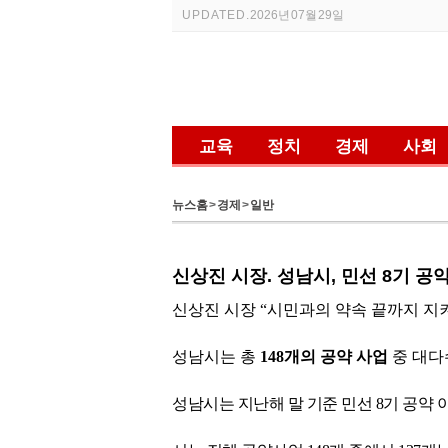
UPDATED.
2026년 07월 29일
교육
정치
경제
사회
뉴스홈
>
경제
>
일반