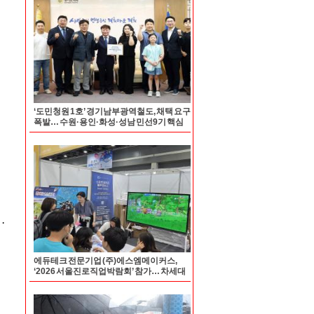
‘도민청원 1호’ 경기남부광역철도, 채택 요구
폭발… 수원·용인·화성·성남 민선9기 핵심
시험대로
에듀테크 전문기업 (주)에스엠메이커스,
‘2026 서울진로직업박람회’ 참가… 차세대
진로 교육 솔루션 3종 공개