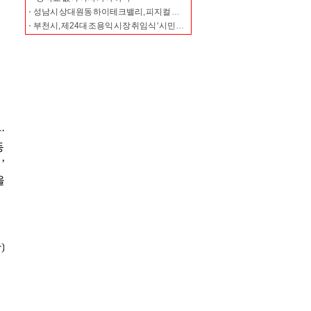
성남시 상대원동 하이테크밸리, 피지컬 인공지능(AI) 산실로 거듭난다
부천시, 제24대 조용익 시장 취임식 ‘시민임명식’으로 개최