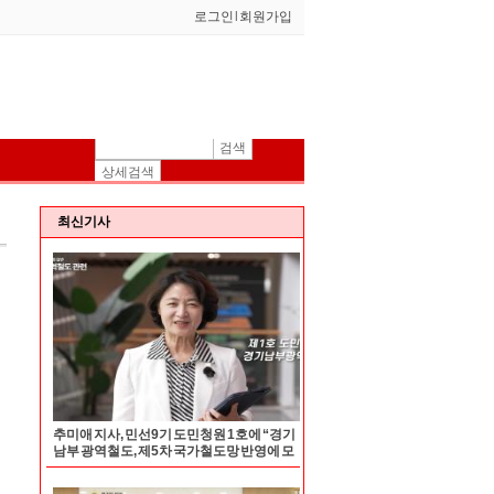
로그인
l
회원가입
검색
상세검색
최신기사
추미애 지사, 민선9기 도민청원 1호에 “경기
남부 광역철도, 제5차 국가철도망 반영에 모
든 행정역량 집중”