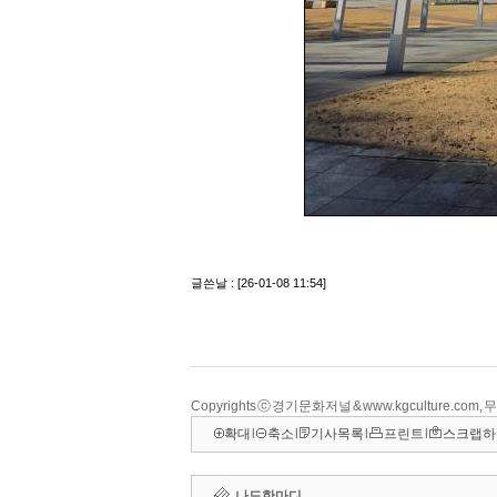
Copyrights ⓒ 경기문화저널 & www.kgculture.com
확대
l
축소
l
기사목록
l
프린트
l
스크랩하