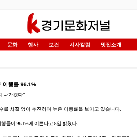
문화
행사
보건
시사칼럼
맛집소개